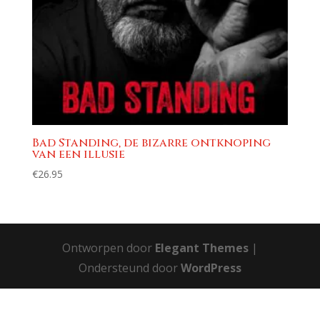
Bad Standing, de bizarre ontknoping
van een illusie
€
26.95
Ontworpen door
Elegant Themes
|
Ondersteund door
WordPress