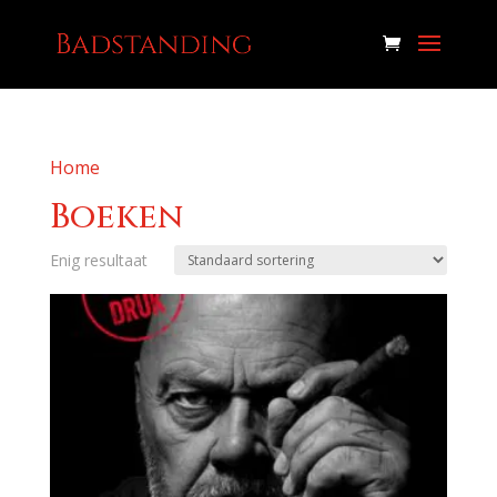
Home
/ Boeken
Boeken
Enig resultaat