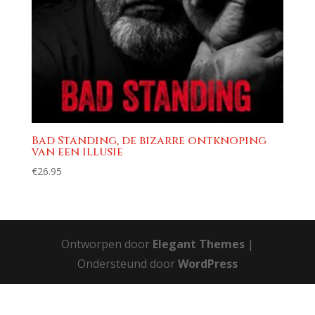
Bad Standing, de bizarre ontknoping
van een illusie
€
26.95
Ontworpen door
Elegant Themes
|
Ondersteund door
WordPress